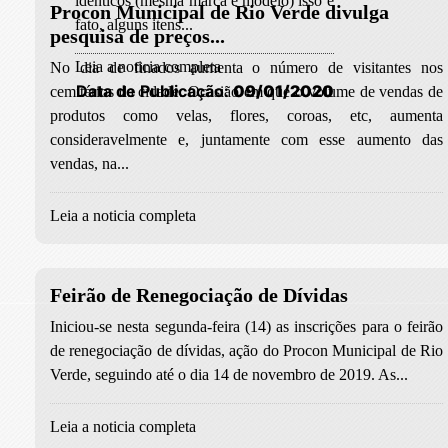
idênticos (mesma marca e modelo) isso é
Procon Municipal de Rio Verde divulga
fato, alguns itens...
pesquisa de preços...
Leia a noticia completa
No dia de finados aumenta o número de visitantes nos
Data de Publicação:
09/01/2020
cemitérios da cidade. Ocasião em que o volume de vendas de
produtos como velas, flores, coroas, etc, aumenta
consideravelmente e, juntamente com esse aumento das
vendas, na...
Leia a noticia completa
Feirão de Renegociação de Dívidas
Iniciou-se nesta segunda-feira (14) as inscrições para o feirão
de renegociação de dívidas, ação do Procon Municipal de Rio
Verde, seguindo até o dia 14 de novembro de 2019. As...
Leia a noticia completa