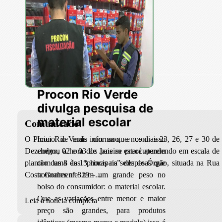
Procon Rio Verde
divulga pesquisa de
material escolar
Comunicado!
O Prcon Rio Verde informa que nos dias 23, 26, 27 e 30 de
Inicio de mais um ano, e com isso
Dezembro, 02 e 03 de Janeiro estará atendendo em escala de
chegou a hora dos pais se preocuparem
plantão das 8 às 13 horas na sede do Órgão, situada na Rua
com uma das “principais” despesas que
Costa Gomes nº 829 –...
normalmente tem um grande peso no
bolso do consumidor: o material escolar.
Que as variações entre menor e maior
Leia a noticia completa
preço são grandes, para produtos