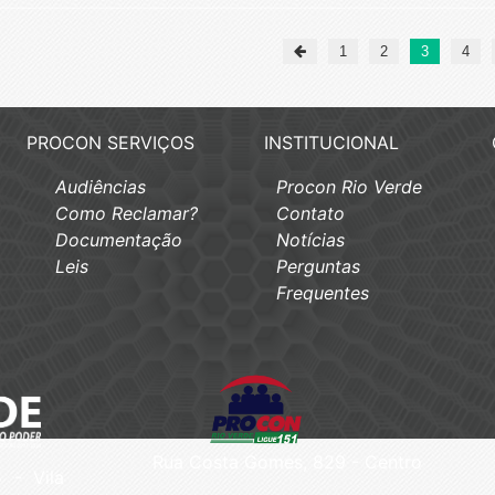
1
2
3
4
PROCON SERVIÇOS
INSTITUCIONAL
Audiências
Procon Rio Verde
Como Reclamar?
Contato
Documentação
Notícias
Leis
Perguntas
Frequentes
Rua Costa Gomes, 829 - Centro
 - Vila