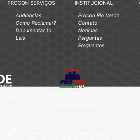
PROCON SERVIÇOS
INSTITUCIONAL
Audiências
Procon Rio Verde
Como Reclamar?
Contato
Documentação
Notícias
Leis
Perguntas
Frequentes
Rua Costa Gomes, 829 - Centro
 - Vila
Fone: (64) 3602-8600
0
CNPJ
PREFEITURA MUNICIPAL DE RIO VERDE - DEPARTAMENTO DE