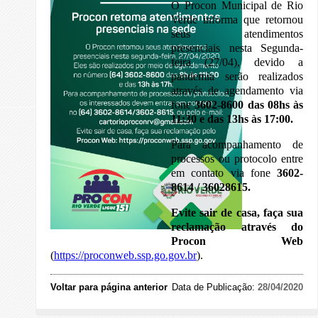
O Procon Municipal de Rio
Verde informa que retornou
seus atendimentos
presenciais nesta Segunda-
feira (27/04), devido a
pandemia serão realizados
através de agendamento via
fone
3602-8600 das 08hs às
11:30 e das 13hs às 17:00.
Para acompanhamento de
processos ou protocolo entre
em contato via fone
3602-
8614 / 36028615.
Evite sair de casa, faça sua
reclamação através do
Procon Web
(
https://proconweb.ssp.go.gov.br
).
Voltar para página anterior
Data de Publicação:
28/04/2020